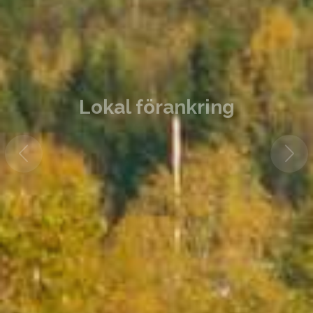
Lokal förankring
Vi drivs av ett stort engagemang och en
vilja att skapa en bättre framtid för
individer och lokalsamhället.
Läs mer